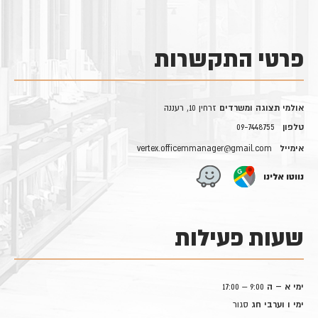
פרטי התקשרות
אולמי תצוגה ומשרדים
זרחין 10, רעננה
טלפון
09-7448755
אימייל
vertex.officemmanager@gmail.com
נווטו אלינו
שעות פעילות
ימי א – ה
9:00 – 17:00
ימי ו וערבי חג
סגור