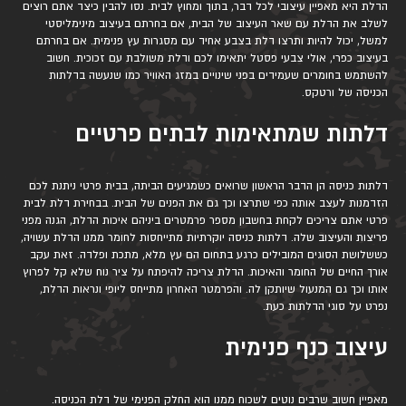
הדלת היא מאפיין עיצובי לכל דבר, בתוך ומחוץ לבית. נסו להבין כיצד אתם רוצים
לשלב את הדלת עם שאר העיצוב של הבית, אם בחרתם בעיצוב מינימליסטי
למשל, יכול להיות ותרצו דלת בצבע אחיד עם מסגרות עץ פנימית. אם בחרתם
בעיצוב כפרי, אולי צבעי פסטל יתאימו לכם ודלת משולבת עם זכוכית. חשוב
להשתמש בחומרים שעמידים בפני שינויים במזג האוויר כמו שנעשה בדלתות
הכניסה של ורטקס.
דלתות שמתאימות לבתים פרטיים
דלתות כניסה הן הדבר הראשון שרואים כשמגיעים הביתה, בבית פרטי ניתנת לכם
הזדמנות לעצב אותה כפי שתרצו וכך גם את הפנים של הבית. בבחירת דלת לבית
פרטי אתם צריכים לקחת בחשבון מספר פרמטרים ביניהם איכות הדלת, הגנה מפני
פריצות והעיצוב שלה. דלתות כניסה יוקרתיות מתייחסות לחומר ממנו הדלת עשויה,
כששלושת הסוגים המובילים כרגע בתחום הם עץ מלא, מתכת ופלדה. זאת עקב
אורך החיים של החומר והאיכות. הדלת צריכה להיפתח על ציר נוח שלא קל לפרוץ
אותו וכך גם המנעול שיותקן לה. והפרמטר האחרון מתייחס ליופי ונראות הדלת,
נפרט על סוגי הדלתות כעת.
עיצוב כנף פנימית
מאפיין חשוב שרבים נוטים לשכוח ממנו הוא החלק הפנימי של דלת הכניסה.