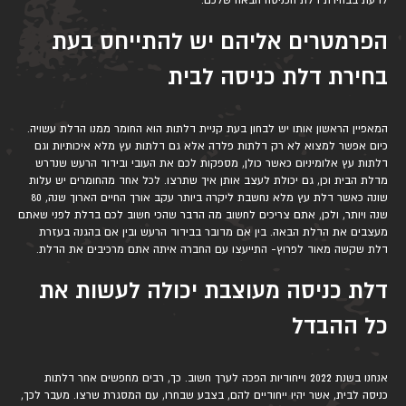
לדעת בבחירת דלת הכניסה הבאה שלכם.
הפרמטרים אליהם יש להתייחס בעת
בחירת דלת כניסה לבית
המאפיין הראשון אותו יש לבחון בעת קניית דלתות הוא החומר ממנו הדלת עשויה.
כיום אפשר למצוא לא רק דלתות פלדה אלא גם דלתות עץ מלא איכותיות וגם
דלתות עץ אלומיניום כאשר כולן, מספקות לכם את העובי ובידוד הרעש שנדרש
מדלת הבית וכן, גם יכולת לעצב אותן איך שתרצו. לכל אחד מהחומרים יש עלות
שונה כאשר דלת עץ מלא נחשבת ליקרה ביותר עקב אורך החיים הארוך שנה, 80
שנה ויותר, ולכן, אתם צריכים לחשוב מה הדבר שהכי חשוב לכם בדלת לפני שאתם
מעצבים את הדלת הבאה. בין אם מדובר בבידוד הרעש ובין אם בהגנה בעזרת
דלת שקשה מאוד לפרוץ- התייעצו עם החברה איתה אתם מרכיבים את הדלת.
דלת כניסה מעוצבת יכולה לעשות את
כל ההבדל
אנחנו בשנת 2022 וייחודיות הפכה לערך חשוב. כך, רבים מחפשים אחר דלתות
כניסה לבית, אשר יהיו ייחודיים להם, בצבע שבחרו, עם המסגרת שרצו. מעבר לכך,