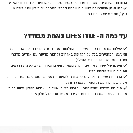
הרחבות בקיבוצים ומושבים, מגוון פרויקטים של בניה יוקרתית ווילות ברחבי הארץ.
✔️ זהו סגנון פופולרי גם ביישובים שבהם הבדלי הטמפרטורות בין יום / לילה או
קיץ / חורף משמעותיים במיוחד.
עד כמה ה- LIFESTYLE באמת מבודד?
✔️ יעילות אנרגטית חסרת פשרות - החלונות מסדרה זו עומדים בכל תקני החיסכון
האנרגטי המחמירים בכל 50 המדינות בארה"ב (לרבות מדינות עם אקלים מדברי
ומדינות עם מזג אוויר סוער מושלג).
✔️ חיסכון של עשרות אחוזים יותר בהוצאות חימום וקירור הבית, לעומת הדגמים
המובילים של חלונות בלגי.
✔️ הפחתת רעש – תוכלו להזמין זגוגית להפחתת רעש, שפשוט עושה את העבודה
אפילו בערים רועשות וסואנות כמו ניו יורק.
✔️ מוליכות תרמית נמוכה יותר – בזכות מרווחי אוויר בין שכבות החלון, תיהנו בבית
מחיסכון עצום באנרגיה והפחתת רעש דרמטית יותר מכל חלון אחר.