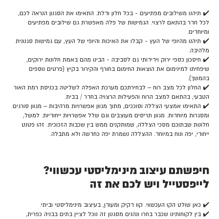
✔️ תיהנו משילובים מפתיעים - בכל חלון ודלת. התאימו את הסגנון הנראה לכם,
לכל חדר בהתאם לרצוי. הגמישות של פלה מאפשרת גם שילובים מפתיעים
ומיוחדים.
✔️ תיהנו מהיופי של העץ - קבלו את האיכות והיופי של העץ, עם גמישות סגנונית
מלהיבה.
✔️ חיסכון כספי ירוק וידידותי גם לסביבה - הבינו מהם באמת חלונות ירוקים,
שיפחיתו למינימום את הוצאות החימום בחורף והקירור בקיץ (פרטים נוספים
בהמשך).
✔️ החלון לכל מצב רוח – לבחירתכם מערכת האפלה לשליטה בכניסת רמת האור
הטבעי, בהתאם למצב הרוח והפעילות הרצויה בחדר / בבית.
✔️ התאימו אמצעי הצללה וסוככים, מתוך מגוון אפשרויות מרהיבות – מגוון סורגים
ומסגרות מיוחדות. מגוון תריסים מעוצבים וגם שלל אפשרויות ייחודיות. למשל,
חלונות שבתוכם מסכי הצללה, שמותקנים ממש בין שכבות הזכוכית. זהו פטנט
ייחודי, יפה ונוח במיוחד. ההצללה נשמרת יפה כחדשה ולא מתבלה.
חיפשתם עיצוב מינימליסטי עכשווי?
לייפסטייל ויש לכם את זה
✔️ כאן שולט הקו העכשווי. קוו דקיק ומעודן, בעיצוב מינימליסטי וביתי.
✔️ בין לקוחותינו שכבר בחרו ונהנים מסגנון זה נוכל לציין בתים בבניה כפרית,