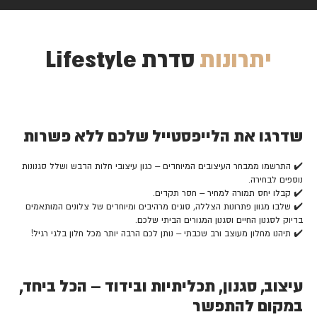
יתרונות
סדרת Lifestyle
שדרגו את הלייפסטייל שלכם ללא פשרות
✔️ התרשמו ממבחר העיצובים המיוחדים – כגון עיצובי חלות הדבש ושלל סגנונות
נוספים לבחירה.
✔️ קבלו יחס תמורה למחיר – חסר תקדים.
✔️ שלבו מגוון פתרונות הצללה, סוגים מרהיבים ומיוחדים של צלונים המותאמים
בדיוק לסגנון החיים וסגנון המגורים הביתי שלכם.
✔️ תיהנו מחלון מעוצב ורב שכבתי – נותן לכם הרבה יותר מכל חלון בלגי רגיל!
עיצוב, סגנון, תכליתיות ובידוד – הכל ביחד,
במקום להתפשר