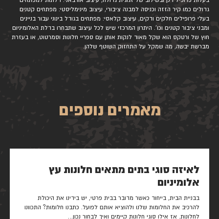
בעלות פרופיל דק ובשילוב של זגוגית גדולה, עיצוב אורבאני: דלתות למפתחים
גדולים כמו קיר הזזה וכניסה למבנה ציבורי, עיצוב מינימליסטי: מפתחים קטנים
בעלי פרופילים חלקים ודקים, עיצוב קלאסי: מפתחים בגודל בינוני עבור בניינים
ומבני ציבור קטנים וכו'. היתרון המרכזי שיש לכל עיצוב שתבחרו בדלת האלומיניום
חוץ של ורטקס הוא שקל מאוד לנקות אותן עם ספריי חלונות וסמרטוט, או בעזרת
מברשת יבשה, מה שמקל על התחזוק השוטף שלהן.
מאמרים נוספים
לאיזה סוגי בתים מתאים חלונות עץ
אלומיניום
בבניית הבית, בייחוד כאשר מדובר בבית פרטי, יש בידינו את היכולת
להרכיב את החלומות שלנו ולהוציא אותם לפועל. כתבנו חלומות? התכוונו
לחלונות. אז אילו סוגי חלונות קיימים ואיך לבחור נכון…