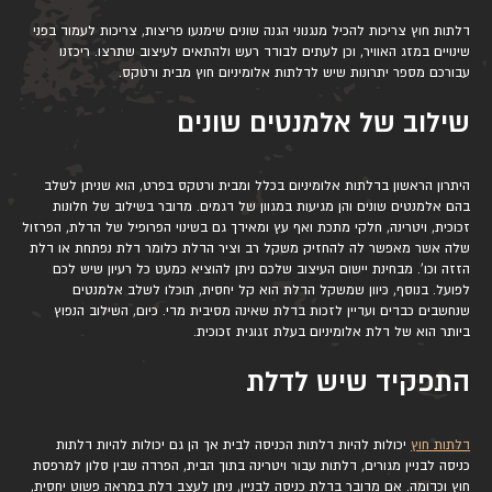
דלתות חוץ צריכות להכיל מנגנוני הגנה שונים שימנעו פריצות, צריכות לעמוד בפני
שינויים במזג האוויר, וכן לעתים לבודד רעש ולהתאים לעיצוב שתרצו. ריכזנו
עבורכם מספר יתרונות שיש לדלתות אלומיניום חוץ מבית ורטקס.
שילוב של אלמנטים שונים
היתרון הראשון בדלתות אלומיניום בכלל ומבית ורטקס בפרט, הוא שניתן לשלב
בהם אלמנטים שונים והן מגיעות במגוון של דגמים. מדובר בשילוב של חלונות
זכוכית, ויטרינה, חלקי מתכת ואף עץ ומאידך גם בשינוי הפרופיל של הדלת, הפרזול
שלה אשר מאפשר לה להחזיק משקל רב וציר הדלת כלומר דלת נפתחת או דלת
הזזה וכו'. מבחינת יישום העיצוב שלכם ניתן להוציא כמעט כל רעיון שיש לכם
לפועל. בנוסף, כיוון שמשקל הדלת הוא קל יחסית, תוכלו לשלב אלמנטים
שנחשבים כבדים ועדיין לזכות בדלת שאינה מסיבית מדי. כיום, השילוב הנפוץ
ביותר הוא של דלת אלומיניום בעלת זגוגית זכוכית.
התפקיד שיש לדלת
דלתות חוץ
יכולות להיות דלתות הכניסה לבית אך הן גם יכולות להיות דלתות
כניסה לבניין מגורים, דלתות עבור ויטרינה בתוך הבית, הפרדה שבין סלון למרפסת
חוץ וכדומה. אם מדובר בדלת כניסה לבניין, ניתן לעצב דלת במראה פשוט יחסית,