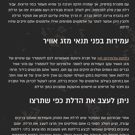
עם מסגרת בסיסית, אך שתהיה חזקה ויציבה כך שהיא תעמוד בפני פריצות. עבור
דלת שבין סלון למרפסת, ניתן לשלב זכוכית מבודדת רעש ומסגרת יפה אך הדלת
לא בהכרח צריכה להיות כבדה. זו הדרך שלפיה עליכם לבחון את תפקיד הדלת
ולהבין היכן אפשר לוותר על אלמנטים מסוימים ואילו אלמנטים אתם חייבים שיהיו
לדלת.
עמידות בפני תנאי מזג אוויר
דלתות אלומיניום חוץ
של חברת ורטקס מאפשרות לכם להתמודד עם שינויים של
מזג האוויר עקב העמידות שיש לחומר. אלומיניום יכול להתמודד עם מזגי אוויר
כבדים כמו גשמים ושלגים חזקים וגם עם חום, כאשר אתם מבקשים בידוד תרמי.
הדלתות אשר מחזיקות בתקן העולמי ישקפו גם אורך חיים ארוך של 40 שנה ויותר.
אם בחרתם בשילוב אלמנטים של זכוכית בדלת, תרצו לשקול לבדוק מול החברה
גם חיבור של תריסים או חיישנים ואזעקות שמובנים בתוך הדלת.
ניתן לעצב את הדלת כפי שתרצו
אחרי שבחרתם את התפקיד שיש לדלת ואת החוזק והעמידות שאתם צריכים
עבורה, הגיע השלב הסופי בו אתם מחליטים איך תרצו לעצב את הדלת. ישנם
עיצובים בסיסיים שאפשר לבצע בדלתות חוץ מעוצבות כמו עיצוב בלגי: דלתות