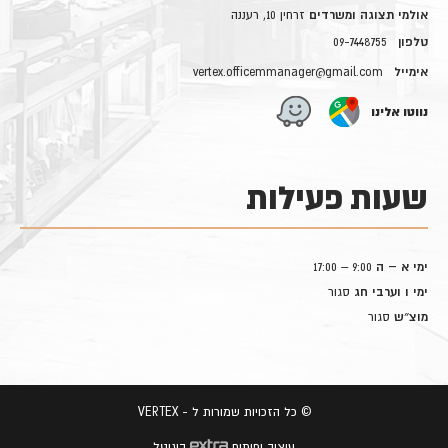
אולמי תצוגה ומשרדים
זרחין 10, רעננה
טלפון
09-7448755
אימייל
vertex.officemmanager@gmail.com
נווטו אלינו
שעות פעילות
ימי א – ה
9:00 – 17:00
ימי ו וערבי חג
סגור
מוצ״ש
סגור
© כל הזכויות שמורות ל - VERTEX
עיצוב ופיתוח
דיגיטל