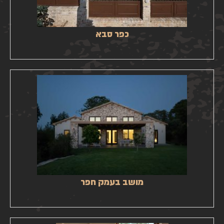
כפר סבא
מושב בעמק חפר