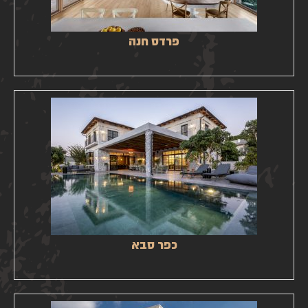
פרדס חנה
כפר סבא