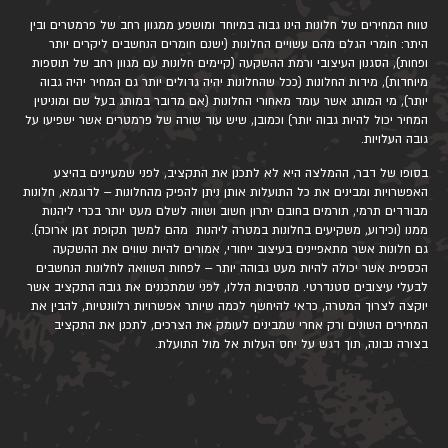
טווח המחירים של חלונות הינו גבוה במיוחד ומושפע ממגוון רחב של פרמטרים ובין
היתר: חומרי הגלם מהם עשויים החלונות (ישנם חומרים הנחשבים ליקרים יותר
ופחות), הסגנון העיצובי ורמת ההשקעה (קיימים חלונות עם מגוון רחב של תוספות
מיוחדות), מידות החלונות (ככל שהחלונות יהיה גדולים יותר גם המחיר יהיה גבוה
יותר), מי המותג אשר עומד מאחורי החלונות (אם מדובר במותג בעל שם ומוניטין
המחיר יכול להיות גבוה יותר) וכמובן, שיש עוד שורה של פרמטרים אשר ישפיעו על
גובה העלויות.
בסופו של דבר, ההמלצה היא לא לתכנן את התקציב, לפני שמעיינים בהיצע
האפשרויות ומבינים את כל התועלות אותן ניתן להפיק מהחלונות – לדוגמא, חלונות
מבודדים תרמי, תורמים בחובם יתרון חשוב ושווה לשלם מעט יותר בכדי ליהנות
ממנו (וכידוע, משקיעים בחלונות במטרה ליהנות מהם למשך תקופת זמן ארוכה).
גם חלונות אשר מתאפיינים בעיצוב ייחודי, אמורים להיות שווים את ההשקעה
הכספית אשר יכולה להיות מעט גבוהה יותר – לפחות השוואה לחלונות הנחשבים
לבעלי עיצובים סטנדרטי. מהסיבות הללו, לפני שמתכננים את גובה התקציב אשר
יוקצה לצרוך המטרה, כדאי להיחשף לכמה שיותר אפשרויות רלוונטיות, להבין את
המחירים השונים ורק אחרי שמבינים לעומק את הצרכים, לתכנן את התקציב
בצורה נבונה, תוך דגש על יחס העלות אל מול התועלת.