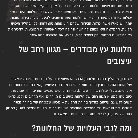
עם זאת, כיום כל מי שתר אחר חלונות, עתיד לגלות שכיום, הודות לטכנולוגיות
מתקדמות וחדשניות, חלונות יכולים לענות גם על צורך פונקציונאלי חשוב נוסף
והוא יכולת בידוד תרמית של הבית. כאן חשוב לציין, שלא כל החלונות הינם בעלי
יכולות בידוד תרמיות זהות – יש חלונות אשר נחשבים לבעלי יכולות בידוד טובות
יותר ויש כאלו אשר יכולות הבידוד שלהם הינן פחות מוצלחות. לכן, בהליך חיפוש
חלונות, ההמלצה היא כמובן להיחשף תחילה לכל האפשרויות המוצעות, להכיר את
כל החידושים בתחום ורק בשלב הבא, לבצע את הבחירה המתאימה.
חלונות עץ מבודדים – מגוון רחב של
עיצובים
אז נכון, שבהליך בחירת חלונות, הדגש הראשוני יהיה על התכונות הפונקציונאליות
של אותם החלונות ובין היתר: חומרי הגלם מהם הם עשויים (האם מדובר בחומרים
איכותיים, בעלי יכולות בידוד טובות), מידות ופרטים טכניים אחרים. יחד עם זאת,
כיום ניתן למצוא מגוון רחב של חלונות בעיצובים מיוחדים ואף מרהיבים ולכן, כדאי
לשים דגש גם עליהם בהליך בחירת החלונות – מכיוון שבכוחה של בחירה נבונה
לשדרג את הנראות של החללים והחדרים השונים בבית. חלונות יכולים להגיע במגוון
רחב של צבעים, לכלול תוספות מיוחדות וכיוצא בזה.
ומה לגבי העלויות של החלונות?